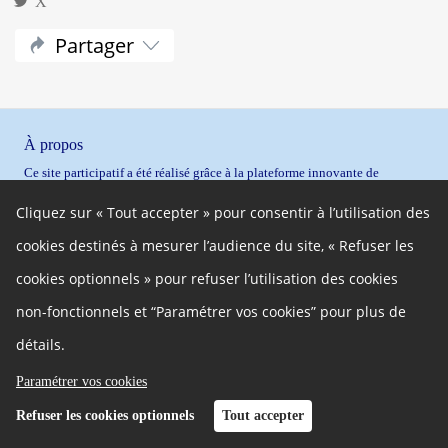
X
Partager
À propos
Ce site participatif a été réalisé grâce à la plateforme innovante de
participation
Cap Collectif
, selon les principes de la
démocratie ouverte
.
Cliquez sur « Tout accepter » pour consentir à l’utilisation des
Facebook
Twitter
cookies destinés à mesurer l’audience du site, « Refuser les
Autres liens
cookies optionnels » pour refuser l’utilisation des cookies
Cookies
Gestion des cookies
non-fonctionnels et “Paramétrer vos cookies” pour plus de
Politique de confidentialité
Mentions légales
détails.
Besoin d'aide ?
Accessibilité
Paramétrer vos cookies
Refuser les cookies optionnels
Tout accepter