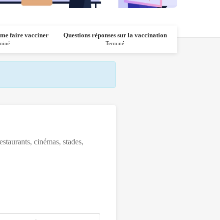
 me faire vacciner
Questions réponses sur la vaccination
R
miné
Terminé
staurants, cinémas, stades,